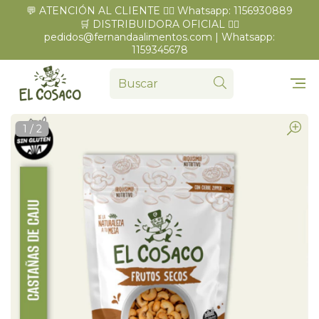
💬 ATENCIÓN AL CLIENTE 👉🏼 Whatsapp: 1156930889
🛒 DISTRIBUIDORA OFICIAL 👉🏼
pedidos@fernandaalimentos.com
| Whatsapp:
1159345678
1
/
2