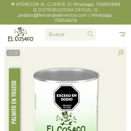
💬 ATENCIÓN AL CLIENTE 👉🏼 Whatsapp: 1156930889
🛒 DISTRIBUIDORA OFICIAL 👉🏼
pedidos@fernandaalimentos.com
| Whatsapp:
1159345678
1
/
2