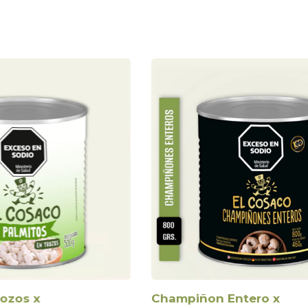
rozos x
Champiñon Entero x